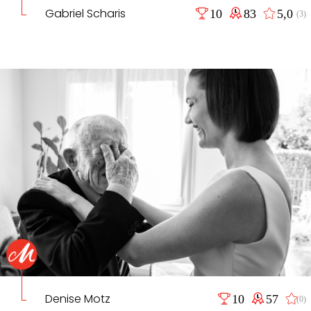
Gabriel Scharis
10
83
5,0
(3)
Denise Motz
10
57
(0)