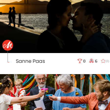
Sanne Paas
0
6
(0)