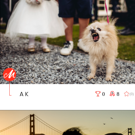
A K
0
8
(0)