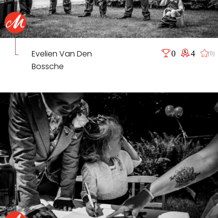
Evelien Van Den
0
4
(0)
Bossche