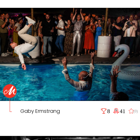
Gaby Ermstrang
8
41
(0)