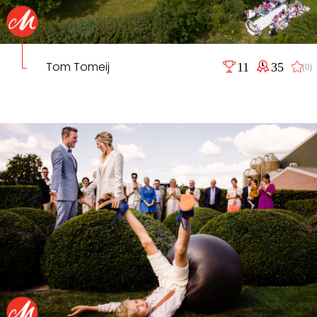
Tom Tomeij
11
35
(0)