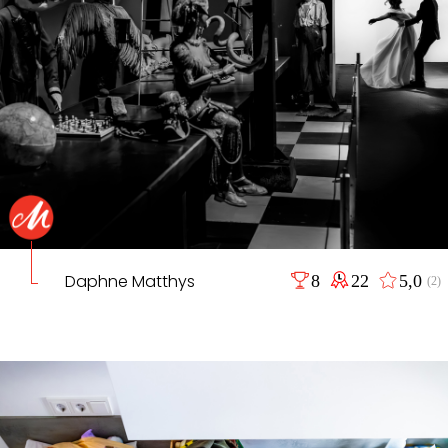
Daphne Matthys
8
22
5,0
(2)