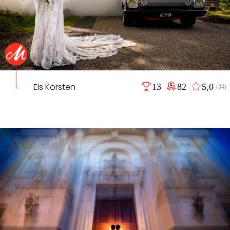
Els Korsten
13
82
5,0
(34)