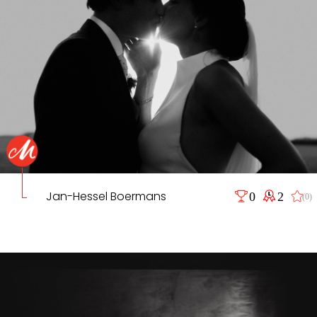
Jan-Hessel Boermans
0
2
(0)