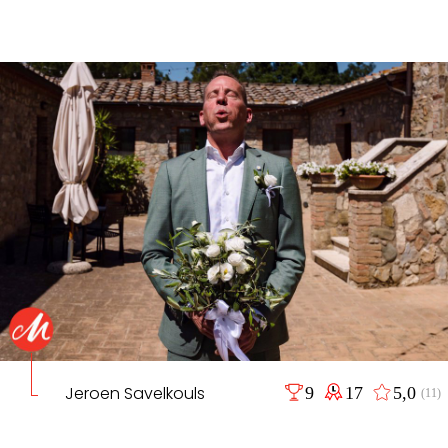
Jeroen Savelkouls
9
17
5,0
(11)