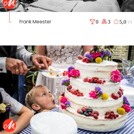
Frank Meester
0
3
5,0
(1)