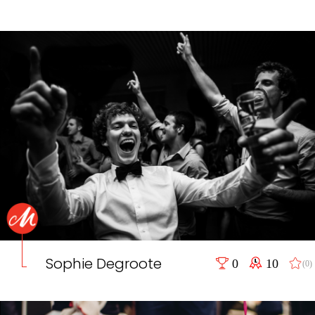
Sophie Degroote
0
10
(0)