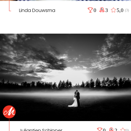
Linda Douwsma
0
3
5,0
(3)
Juliantien Schipper
0
2
(0)