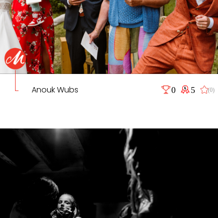
Anouk Wubs
0
5
(0)