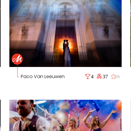
Paco Van Leeuwen
4
37
(0)