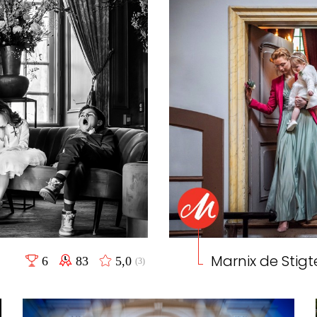
Marnix de Stigt
6
83
5,0
(3)