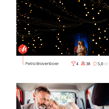
Petra Bravenboer
4
38
5,0
(3)