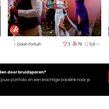
Daan Fortuin
3
70
5,0
(5)
rden door bruidsparen?
jouw portfolio en een krachtige backlink naar je