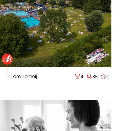
Tom Tomeij
4
35
(0)