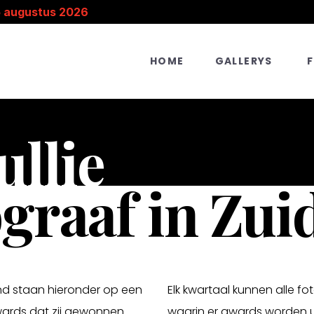
5 augustus 2026
HOME
GALLERYS
ullie
graaf in Zui
and staan hieronder op een
Elk kwartaal kunnen alle 
wards dat zij gewonnen
waarin er awards worden u