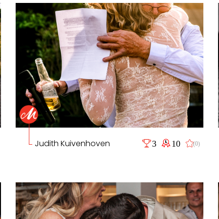
Judith Kuivenhoven
3
10
(0)