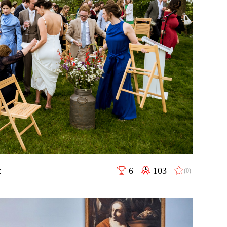
k
6
103
(0)