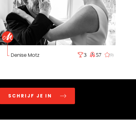
Denise Motz
3
57
(0)
SCHRIJF JE IN