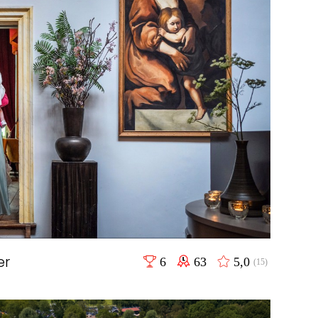
er
6
63
5,0
(15)