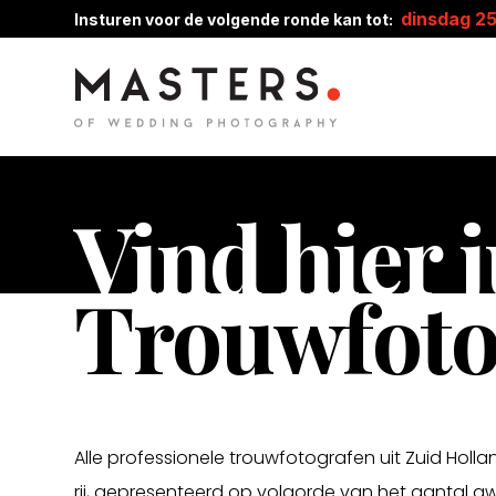
dinsdag 2
Insturen voor de volgende ronde kan tot:
Vind hier j
Trouwfoto
Alle professionele trouwfotografen uit Zuid Holl
rij, gepresenteerd op volgorde van het aantal a