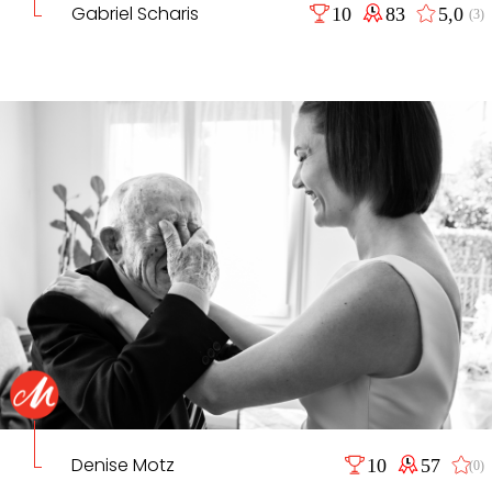
Gabriel Scharis
10
83
5,0
(3)
Denise Motz
10
57
(0)