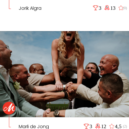
Jorik Algra
3
13
(0)
Marli de Jong
3
12
4,5
(2)