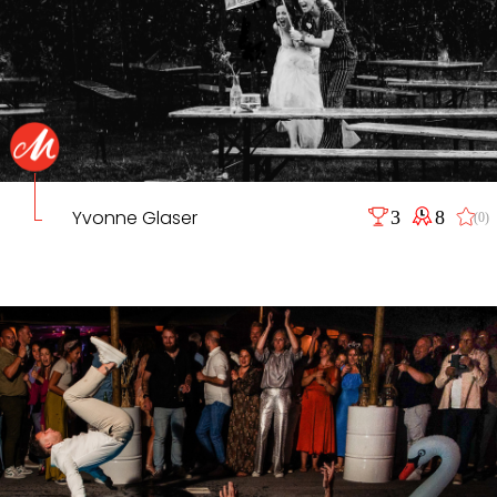
Yvonne Glaser
3
8
(0)