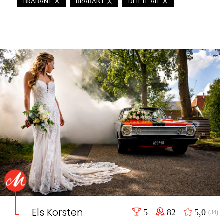
BRABANT
BRABANT
DELETE ALL
Els Korsten
5
82
5,0
(34)