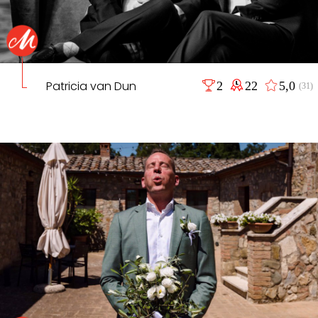
Patricia van Dun
2
22
5,0
(31)