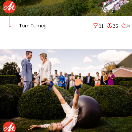
Tom Tomeij
11
35
(0)