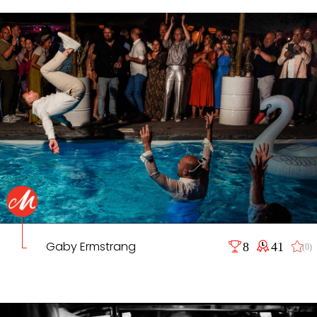
Gaby Ermstrang
8
41
(0)