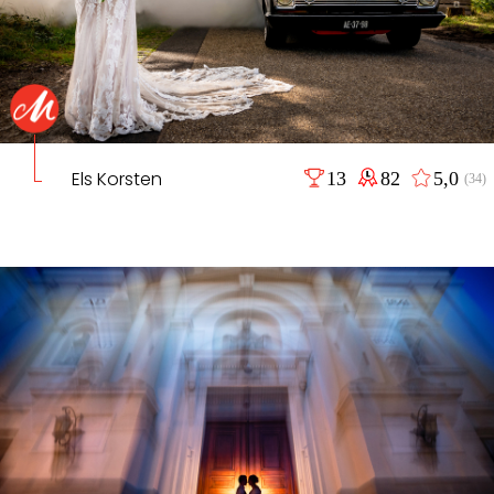
Els Korsten
13
82
5,0
(34)