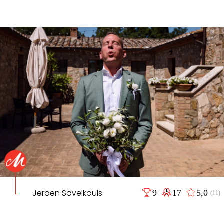
Jeroen Savelkouls
9
17
5,0
(11)