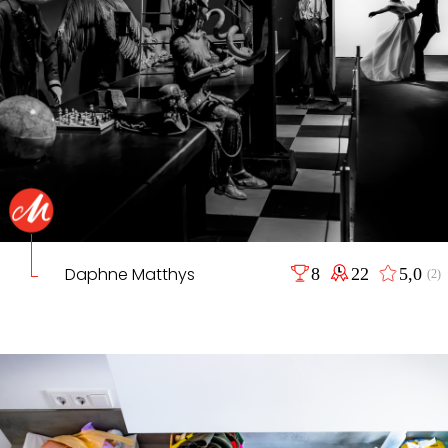
Daphne Matthys
8
22
5,0
(2)