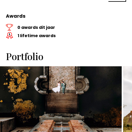
terwijl de dag ook graag mezelf, dit heeft een gevoel van
rust. ​ Een andere strategie die ik gebruik bij mijn foto's is
onzichtbaarheid. Ik ga niet constant bij je staan om te
Awards
vertellen wat je moet doen. Het is en blijft jullie dag. Mijn
taak is om te observeren en vast te leggen. Zo kunnen
0 awards dit jaar
jullie nadien terugkijken naar jullie eigen dag. Niet eentje
1 lifetime awards
die ik voor jullie maakte.
Portfolio