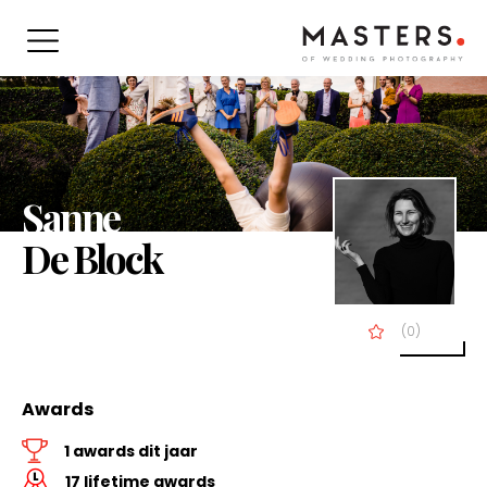
Sanne
De Block
(0)
Awards
1 awards dit jaar
17 lifetime awards