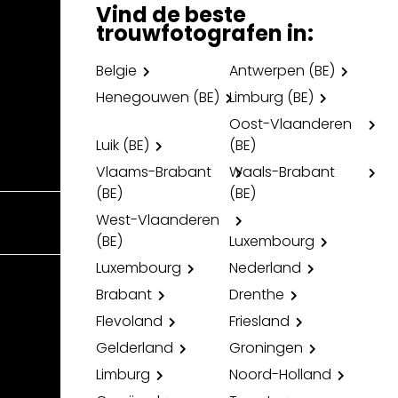
Vind de beste
trouwfotografen in:
Belgie
Antwerpen (BE)
Henegouwen (BE)
Limburg (BE)
Oost-Vlaanderen
Luik (BE)
(BE)
Vlaams-Brabant
Waals-Brabant
(BE)
(BE)
West-Vlaanderen
(BE)
Luxembourg
Luxembourg
Nederland
Brabant
Drenthe
Flevoland
Friesland
Gelderland
Groningen
Limburg
Noord-Holland