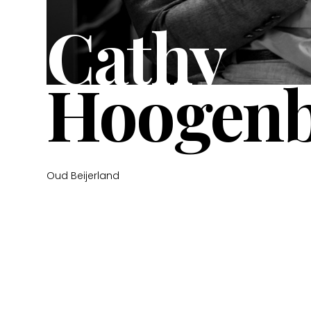
Cathy
Hoogen
Oud Beijerland