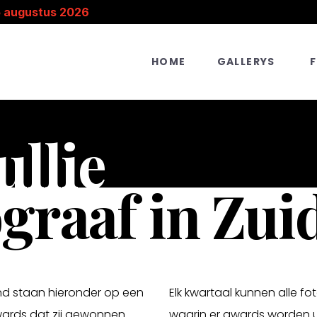
5 augustus 2026
HOME
GALLERYS
ullie
graaf in Zui
and staan hieronder op een
Elk kwartaal kunnen alle 
wards dat zij gewonnen
waarin er awards worden u