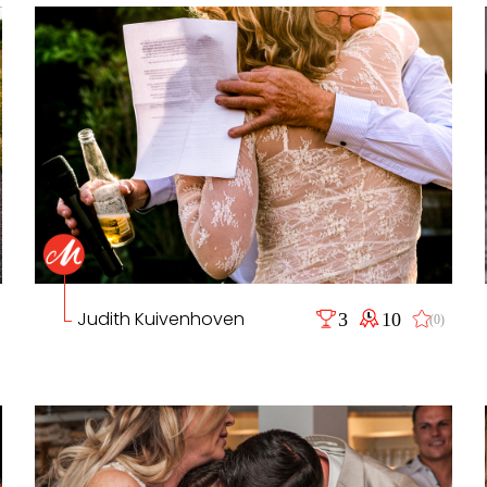
Judith Kuivenhoven
3
10
(0)