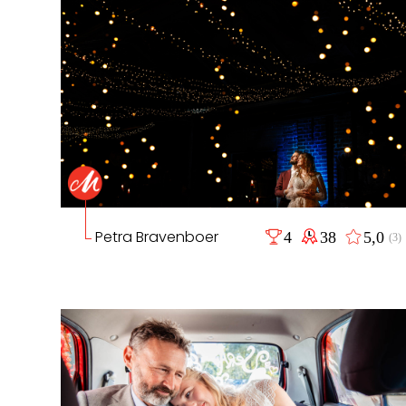
Petra Bravenboer
4
38
5,0
(3)