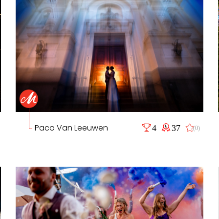
Paco Van Leeuwen
4
37
(0)