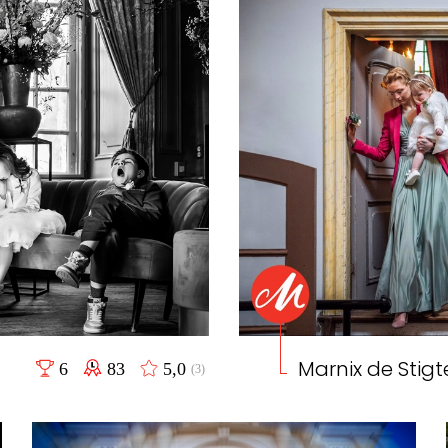
Marnix de Stigt
6
83
5,0
(3)