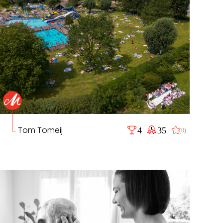
Tom Tomeij
4
35
(0)