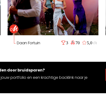
Daan Fortuin
3
70
5,0
(5)
rden door bruidsparen?
jouw portfolio en een krachtige backlink naar je