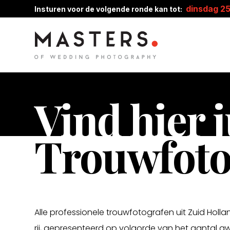
dinsdag 2
Insturen voor de volgende ronde kan tot:
Vind hier j
Trouwfoto
Alle professionele trouwfotografen uit Zuid Holl
rij, gepresenteerd op volgorde van het aantal a