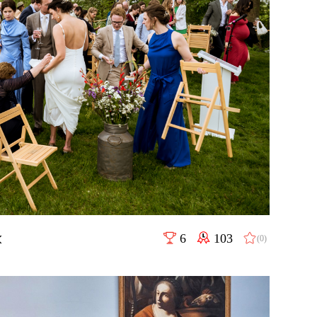
k
6
103
(0)