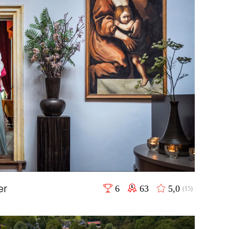
er
6
63
5,0
(15)