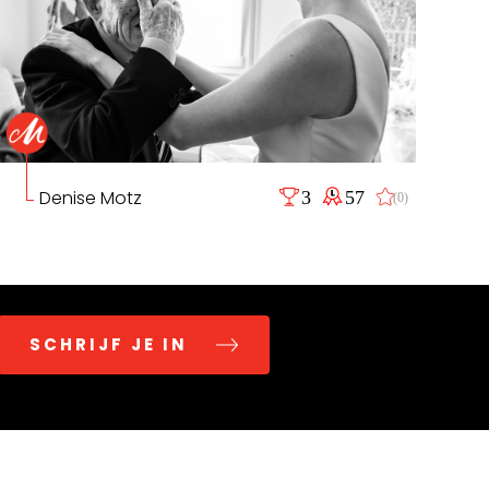
Denise Motz
3
57
(0)
SCHRIJF JE IN