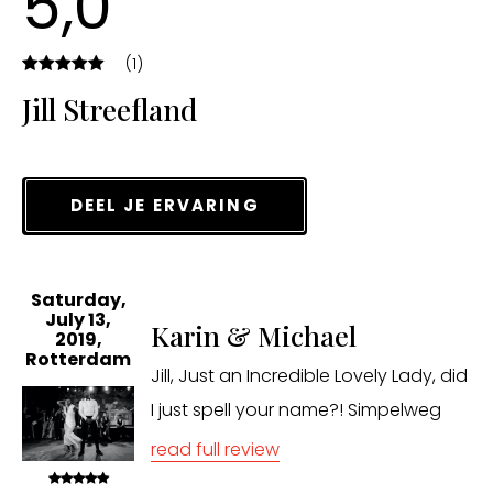
5,0
(1)
Jill Streefland
DEEL JE ERVARING
Saturday,
July 13,
Karin & Michael
2019,
Rotterdam
Jill, Just an Incredible Lovely Lady, did
I just spell your name?! Simpelweg
ongelofelijk het eindresultaat, maar
read full review
het is allemaal begonnen bij jouw