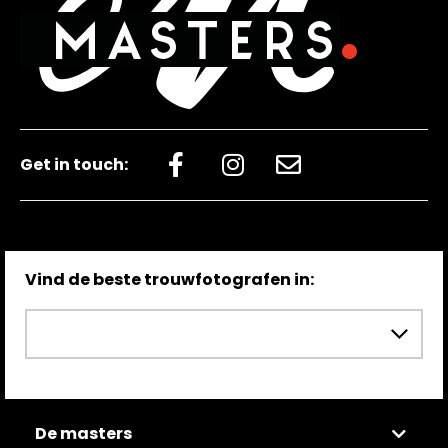
emotie voelen in het beeld dat jij
foto’s! Op de grote dag zelf maakte
hebt vastgelegd. Dit is wat mij betreft
ze zichzelf bijna onzichtbaar.
onbetaalbaar, dank daarvoor uit de
Hierdoor zijn de foto’s lekker
bodem van mijn hart. Het feit dat ik
spontaan en konden wij ons volledig
weet dat ik elke keer weer terug kan
op elkaar en onze gasten richten. Het
in de tijd, terug naar de mooiste dag
Get in touch:
uiteindelijke resultaat was nog
uit ons leven. Achteraf gezien
mooier dan gehoopt! Ze weet de
hebben wij door voor jou te kiezen
emotie uitvergroot vast te leggen en
ons zelf het mooiste gegeven,
momenten uit te lichten die zelfs aan
Vind de beste trouwfotografen in:
#nodisrespect #sosolobi. Onze
ons voorbij waren gegaan. De
bruiloft was prachtig, vol
belichting is perfect en ze weet
hoogtepunten die je allemaal hebt
details prachtig te verwerken. De
vereeuwigd. Liggend, rollend vanuit
slideshow maakt dat je geen
allerlei posities puur topsport!! Ook
videograaf mee nodig hebt. We
De masters
jouw flexibiliteit toen we vroegen of je