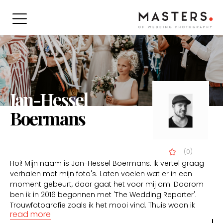
Jan-Hessel
Boermans
(0)
Hoi! Mijn naam is Jan-Hessel Boermans. Ik vertel graag
verhalen met mijn foto's. Laten voelen wat er in een
moment gebeurt, daar gaat het voor mij om. Daarom
ben ik in 2016 begonnen met 'The Wedding Reporter'.
Trouwfotografie zoals ik het mooi vind. Thuis woon ik
read more
samen met Evelien en ben ik papa van Feline en Ian. We