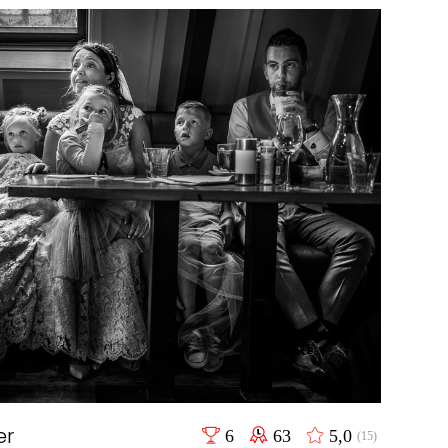
er
6
63
5,0
(15)