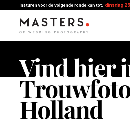
dinsdag 2
Insturen voor de volgende ronde kan tot:
Vind hier j
Trouwfoto
Holland