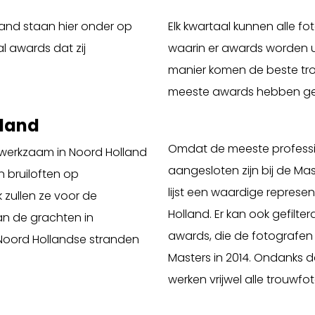
land staan hier onder op
Elk kwartaal kunnen alle 
l awards dat zij
waarin er awards worden u
manier komen de beste trou
meeste awards hebben gew
lland
Omdat de meeste professi
 werkzaam in Noord Holland
aangesloten zijn bij de M
n bruiloften op
lijst een waardige represen
 zullen ze voor de
Holland. Er kan ook gefilte
an de grachten in
awards, die de fotografe
 Noord Hollandse stranden
Masters in 2014. Ondanks da
werken vrijwel alle trouwfot