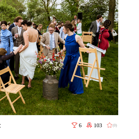
k
6
103
(0)