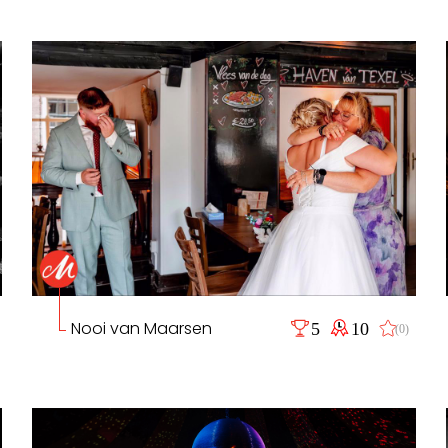
Nooi van Maarsen
5
10
(0)