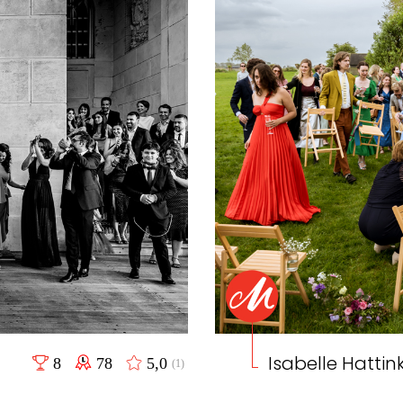
Isabelle Hattin
8
78
5,0
(1)