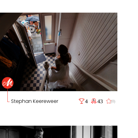
Stephan Keereweer
4
43
(0)