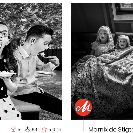
Marnix de Stigt
6
83
5,0
(3)