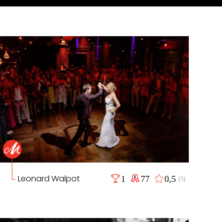
Leonard Walpot
1
77
0,5
(5)