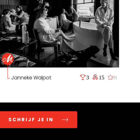
Janneke Walpot
3
15
(0)
SCHRIJF JE IN